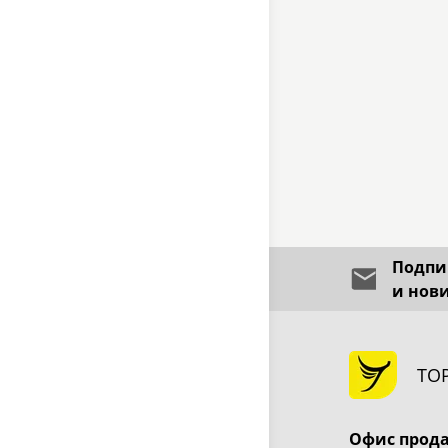
Подпиш
и нов
ТО
Офис прод