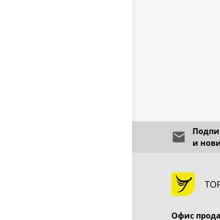
Подпиш
и нов
ТО
Офис прод