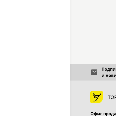
Подпиш
и нов
ТО
Офис прод