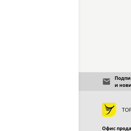
Подпиш
и нов
ТО
Офис прод