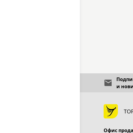
Подпиш
и нов
ТО
Офис прод