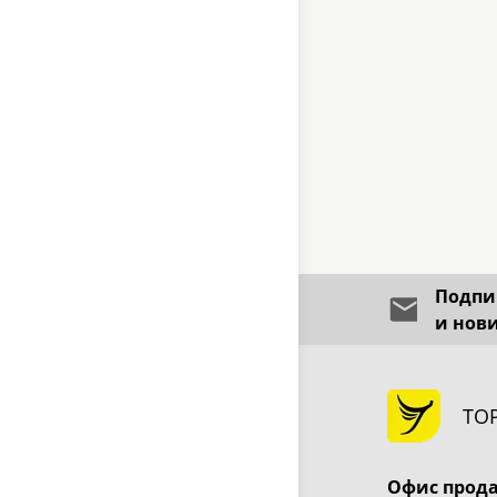
Подпиш
и нов
ТО
Офис прод